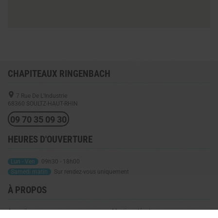
CHAPITEAUX RINGENBACH
7 Rue De L'Industrie
68360
SOULTZ-HAUT-RHIN
09 70 35 09 30
HEURES D'OUVERTURE
Lun - Ven
09h30 - 18h00
Samedi matin
Sur rendez-vous uniquement
À PROPOS
Accueil
Mentions légales