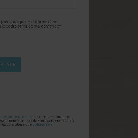
 j'accepte que les informations
s le cadre strict de ma demande*
piteaux-ringenbach.fr
, soient conformes au
 notamment de retrait de votre consentement à
illez consulter notre
politique de