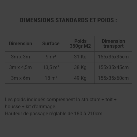
DIMENSIONS STANDARDS ET POIDS :
Poids
Dimension
Dimension
Surface
350gr M2
transport
3m x 3m
9 m²
31 Kg
155x35x35cm
3m x 4,5m
13,5 m²
38 Kg
155x35x45cm
3m x 6m
18 m²
49 Kg
155x35x60cm
Les poids indiqués comprennent la structure + toit +
housse + kit d’arrimage.
Hauteur de passage réglable de 180 à 210cm.