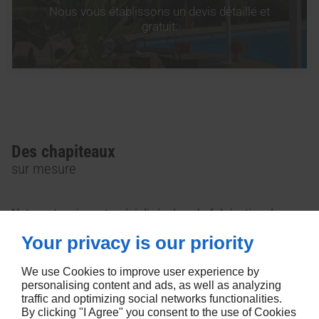
Nous vous établissons un devis détaillé et
gratuit.
Des chapiteaux
sur mesure
Notre entreprise est spécialisée dans la fabrication de
chapiteaux et de
tentes de réception
sur mesure. Nous
Your privacy is our priority
travaillons différents types de matériaux. Par ailleurs, nous
assurons la vente de nos produits aux particuliers, aux
We use Cookies to improve user experience by
professionnels, aux collectivités et à une clientèle de luxe.
personalising content and ads, as well as analyzing
traffic and optimizing social networks functionalities.
Nous gérons l’expédition de chaque commande depuis nos
By clicking "I Agree" you consent to the use of Cookies